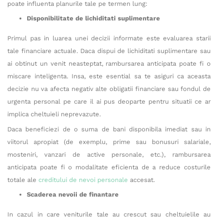
poate influenta planurile tale pe termen lung:
Disponibilitate de lichiditati suplimentare
Primul pas in luarea unei decizii informate este evaluarea starii
tale financiare actuale. Daca dispui de lichiditati suplimentare sau
ai obtinut un venit neasteptat, rambursarea anticipata poate fi o
miscare inteligenta. Insa, este esential sa te asiguri ca aceasta
decizie nu va afecta negativ alte obligatii financiare sau fondul de
urgenta personal pe care il ai pus deoparte pentru situatii ce ar
implica cheltuieli neprevazute.
Daca beneficiezi de o suma de bani disponibila imediat sau in
viitorul apropiat (de exemplu, prime sau bonusuri salariale,
mosteniri, vanzari de active personale, etc.), rambursarea
anticipata poate fi o modalitate eficienta de a reduce costurile
totale ale
creditului de nevoi personale
accesat.
Scaderea nevoii de finantare
In cazul in care veniturile tale au crescut sau cheltuielile au