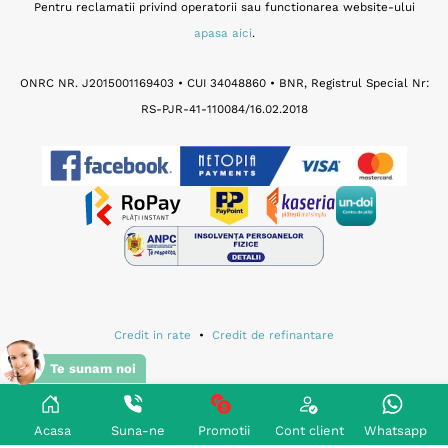
Pentru reclamatii privind operatorii sau functionarea website-ului
apasa aici
.
ONRC NR. J2015001169403 • CUI 34048860 • BNR, Registrul Special Nr:
RS-PJR-41-110084/16.02.2018
Credit in rate
•
Credit de refinantare
Te sunam noi
Termeni si conditii de utilizare site
•
Notificare de prelucrare a datelor cu caracter personal
•
Acasa
Suna-ne
Promotii
Cont client
Whatsapp