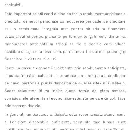
cheltuieli.
Este important sa stii cand e bine sa faci o rambursare anticipata a
creditului de nevoi personale cu reducerea perioadei de creditare
sau o rambursare integrala atat pentru situatia ta financiara
actuala, cat si pentru planurile pe termen lung. In cele din urma,
rambursarea anticipata ar trebui sa fie o decizie care aduce
echilibru si siguranta financiara, permitandu-ti sa ai mai putine griji
financiare in viata de zi cu zi.
Pentru a calcula economiile obtinute prin rambursarea anticipata,
ai putea folosi un calculator de rambursare anticipata a creditelor
de nevoi personale pus la dispozitie de diverse site-uri si IFN-uri.
Acest calculator iti va indica suma totala de plata ramasa,
comisioanele aferente si economiile estimate pe care le poti face
prin aceasta decizie.
In general, rambursarea anticipata este recomandata atunci cand
ai lichiditati disponibile suficiente, veniturile tale lunare sunt
stabile sau in crestere si ai nevoie sa-ti imbunatatesti profilul de