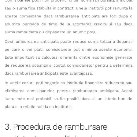
Comisioanele pot fi un procent fix din suma rambursata anticipat
sau o suma fixa stabilita in contract. Unele institutii pot renunta la
aceste comisioane daca rambursarea anticipata are loc dupa o
anumita perioada de timp de la acordarea creditului sau daca
suma rambursata nu depaseste un anumit prag.
Desi rambursarea anticipata poate reduce suma totala a dobanzii
pe care o vei plati, comisioanele pot diminua aceste economii.
Este important sa calculezi diferenta dintre economiile generate
de reducerea dobanzii si costul comisioanelor pentru a determina
daca rambursarea anticipata este avantajoasa.
In unele cazuri, poti negocia cu institutia financiara reducerea sau
eliminarea comisioanelor pentru rambursarea anticipata. Acest
lucru este mai probabil sa fie posibil daca ai un istoric bun de
plata si o relatie solida cu institutia.
3. Procedura de rambursare