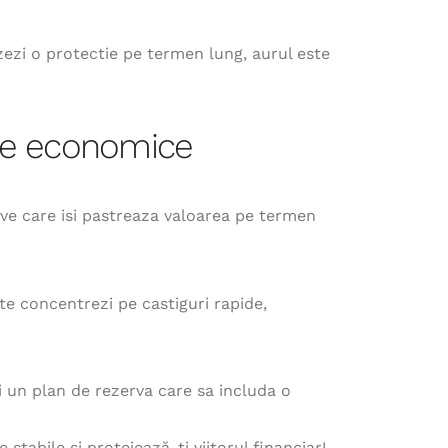
izezi o protectie pe termen lung, aurul este
ile economice
ive care isi pastreaza valoarea pe termen
 te concentrezi pe castiguri rapide,
ti un plan de rezerva care sa includa o
stabile și protejează-ți viitorul financiar!