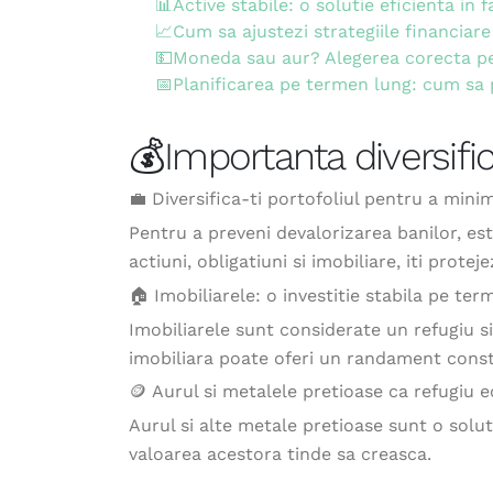
📊Active stabile: o solutie eficienta in f
📈Cum sa ajustezi strategiile financiare 
💵Moneda sau aur? Alegerea corecta pe
📅Planificarea pe termen lung: cum sa 
💰Importanta diversifica
💼 Diversifica-ti portofoliul pentru a minim
Pentru a preveni devalorizarea banilor, este
actiuni, obligatiuni si imobiliare, iti protej
🏠 Imobiliarele: o investitie stabila pe te
Imobiliarele sunt considerate un refugiu si
imobiliara poate oferi un randament const
🪙 Aurul si metalele pretioase ca refugiu
Aurul si alte metale pretioase sunt o solut
valoarea acestora tinde sa creasca.