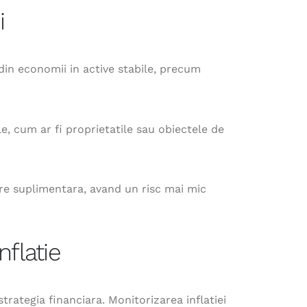
i
din economii in active stabile, precum
, cum ar fi proprietatile sau obiectele de
care suplimentara, avand un risc mai mic
nflatie
trategia financiara. Monitorizarea inflatiei