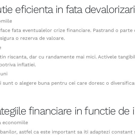
tie eficienta in fata devalorizari
omiile
face fata eventualelor crize financiare. Pastrand o parte 
asigura o rezerva de valoare.
e
n riscanta, dar cu randamente mai mici. Activele tangibile
triva inflatiei.
iuni
uni sunt o alegere buna pentru cei care doresc o diversifi
giile financiare in functie de i
ta economiile
nilor, astfel ca este important sa iti adaptezi constant s