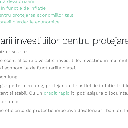
ata devalorizarii
in functie de inflatie
ntru protejarea economiilor tale
previi pierderile economice
rii investitiilor pentru protejare
iza riscurile
 esential sa iti diversifici investitiile. Investind in mai m
ezi economiile de fluctuatiile pietei.
rmen lung
gur pe termen lung, protejandu-te astfel de inflatie. Indi
ant si stabil. Cu un
credit rapid
iti poti asigura o locuinta
 economic
ie eficienta de protectie impotriva devalorizarii banilor. 