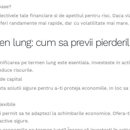
oase?
ctivele tale financiare si de apetitul pentru risc. Daca v
feri randamente mai rapide, dar cu volatilitate mai mare.
en lung: cum sa previi pierder
nificarea pe termen lung este esentiala. Investeste in act
educe riscurile.
de capital
auta solutii sigure pentru a-ti proteja economiile. In loc sa
lexibile
iti permit sa te adaptezi la schimbarile economice. Ofera-
active sigure.
a economiile pe termen lung? Începe să investești în active 