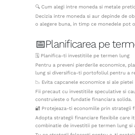
🔍 Cum alegi intre moneda si metale preti
Decizia intre moneda si aur depinde de obie
o alegere buna, in timp ce monedele pot o
📅Planificarea pe term
🗓 Planifica-ti investitiile pe termen lung
Pentru a preveni pierderile economice, pla
lung si diversifica-ti portofoliul pentru a r
📉 Evita capcanele economice si ale pietei 
Fii precaut cu investitiile speculative si c
construieste o fundatie financiara solida.
🔐 Protejeaza-ti economiile prin strategii f
Adopta strategii financiare flexibile care 
combinatie de investitii pe termen lung si 
Tu ce strategii folosești pentru a-ți protej