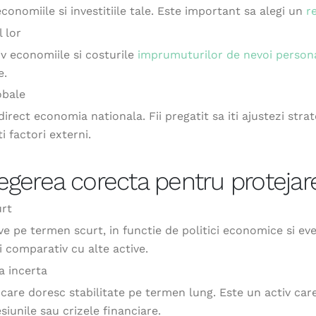
 economiile si investitiile tale. Este important sa alegi un
r
 lor
v economiile si costurile
imprumuturilor de nevoi person
e.
obale
rect economia nationala. Fii pregatit sa iti ajustezi strate
i factori externi.
gerea corecta pentru protejare
urt
ve pe termen scurt, in functie de politici economice si ev
 comparativ cu alte active.
a incerta
 care doresc stabilitate pe termen lung. Este un activ car
iunile sau crizele financiare.