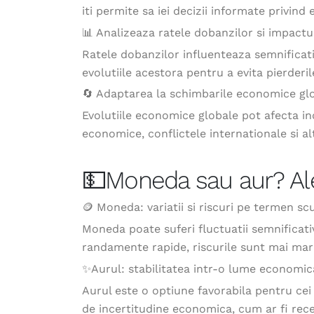
iti permite sa iei decizii informate privind
📊 Analizeaza ratele dobanzilor si impactul
Ratele dobanzilor influenteaza semnificati
evolutiile acestora pentru a evita pierderil
🔄 Adaptarea la schimbarile economice gl
Evolutiile economice globale pot afecta indi
economice, conflictele internationale si alt
💵Moneda sau aur? Ale
🪙 Moneda: variatii si riscuri pe termen sc
Moneda poate suferi fluctuatii semnificati
randamente rapide, riscurile sunt mai mari
✨Aurul: stabilitatea intr-o lume economic
Aurul este o optiune favorabila pentru cei
de incertitudine economica, cum ar fi reces