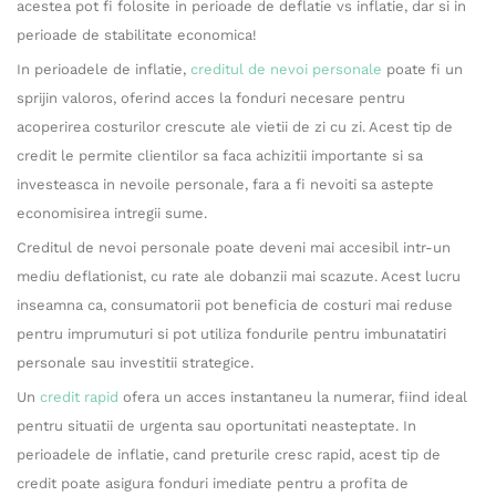
acestea pot fi folosite in perioade de deflatie vs inflatie, dar si in
perioade de stabilitate economica!
In perioadele de inflatie,
creditul de nevoi personale
poate fi un
sprijin valoros, oferind acces la fonduri necesare pentru
acoperirea costurilor crescute ale vietii de zi cu zi. Acest tip de
credit le permite clientilor sa faca achizitii importante si sa
investeasca in nevoile personale, fara a fi nevoiti sa astepte
economisirea intregii sume.
Creditul de nevoi personale poate deveni mai accesibil intr-un
mediu deflationist, cu rate ale dobanzii mai scazute. Acest lucru
inseamna ca, consumatorii pot beneficia de costuri mai reduse
pentru imprumuturi si pot utiliza fondurile pentru imbunatatiri
personale sau investitii strategice.
Un
credit rapid
ofera un acces instantaneu la numerar, fiind ideal
pentru situatii de urgenta sau oportunitati neasteptate. In
perioadele de inflatie, cand preturile cresc rapid, acest tip de
credit poate asigura fonduri imediate pentru a profita de