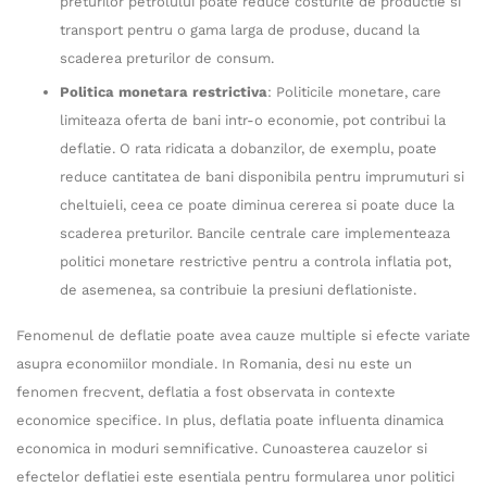
preturilor petrolului poate reduce costurile de productie si
transport pentru o gama larga de produse, ducand la
scaderea preturilor de consum.
Politica monetara restrictiva
: Politicile monetare, care
limiteaza oferta de bani intr-o economie, pot contribui la
deflatie. O rata ridicata a dobanzilor, de exemplu, poate
reduce cantitatea de bani disponibila pentru imprumuturi si
cheltuieli, ceea ce poate diminua cererea si poate duce la
scaderea preturilor. Bancile centrale care implementeaza
politici monetare restrictive pentru a controla inflatia pot,
de asemenea, sa contribuie la presiuni deflationiste.
Fenomenul de deflatie poate avea cauze multiple si efecte variate
asupra economiilor mondiale. In Romania, desi nu este un
fenomen frecvent, deflatia a fost observata in contexte
economice specifice. In plus, deflatia poate influenta dinamica
economica in moduri semnificative. Cunoasterea cauzelor si
efectelor deflatiei este esentiala pentru formularea unor politici