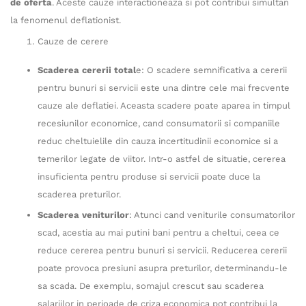
de oferta
. Aceste cauze interactioneaza si pot contribui simultan
la fenomenul deflationist.
Cauze de cerere
Scaderea cererii total
e: O scadere semnificativa a cererii
pentru bunuri si servicii este una dintre cele mai frecvente
cauze ale deflatiei. Aceasta scadere poate aparea in timpul
recesiunilor economice, cand consumatorii si companiile
reduc cheltuielile din cauza incertitudinii economice si a
temerilor legate de viitor. Intr-o astfel de situatie, cererea
insuficienta pentru produse si servicii poate duce la
scaderea preturilor.
Scaderea veniturilor
: Atunci cand veniturile consumatorilor
scad, acestia au mai putini bani pentru a cheltui, ceea ce
reduce cererea pentru bunuri si servicii. Reducerea cererii
poate provoca presiuni asupra preturilor, determinandu-le
sa scada. De exemplu, somajul crescut sau scaderea
salariilor in perioade de criza economica pot contribui la