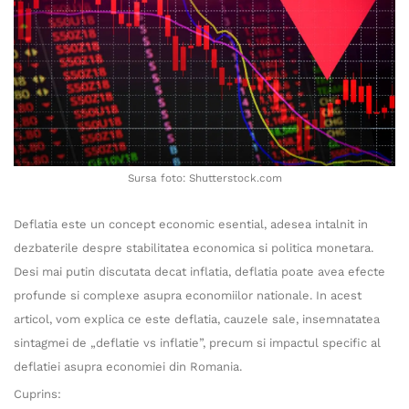
Sursa foto: Shutterstock.com
Deflatia este un concept economic esential, adesea intalnit in
dezbaterile despre stabilitatea economica si politica monetara.
Desi mai putin discutata decat inflatia, deflatia poate avea efecte
profunde si complexe asupra economiilor nationale. In acest
articol, vom explica ce este deflatia, cauzele sale, insemnatatea
sintagmei de „deflatie vs inflatie”, precum si impactul specific al
deflatiei asupra economiei din Romania.
Cuprins: