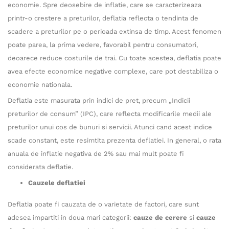
economie. Spre deosebire de inflatie, care se caracterizeaza
printr-o crestere a preturilor, deflatia reflecta o tendinta de
scadere a preturilor pe o perioada extinsa de timp. Acest fenomen
poate parea, la prima vedere, favorabil pentru consumatori,
deoarece reduce costurile de trai. Cu toate acestea, deflatia poate
avea efecte economice negative complexe, care pot destabiliza o
economie nationala.
Deflatia este masurata prin indici de pret, precum „Indicii
preturilor de consum” (IPC), care reflecta modificarile medii ale
preturilor unui cos de bunuri si servicii. Atunci cand acest indice
scade constant, este resimtita prezenta deflatiei. In general, o rata
anuala de inflatie negativa de 2% sau mai mult poate fi
considerata deflatie.
Cauzele deflatiei
Deflatia poate fi cauzata de o varietate de factori, care sunt
adesea impartiti in doua mari categorii:
cauze de cerere
si
c
auze