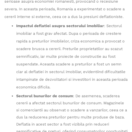
serioase asupra economiei romanesti, provocand o recesiune
severa. In aceasta perioada, Romania a experimentat o scadere a
cererii interne si externe, ceea ce a dus la presiuni deflationiste.
Impactul deflatiei asupra sectorului imobiliar
: Sectorul
imobiliar a fost grav afectat. Dupa o perioada de crestere
rapida a preturilor imobilelor, criza economica a provocat o
scadere brusca a cererii. Preturile proprietatilor au scazut
semnificativ, iar multe proiecte de constructie au fost
suspendate. Aceasta scadere a preturilor a fost un semn
clar al deflatiei in sectorul imobiliar, evidentiind dificultatile
intampinate de dezvoltatori si investitori in aceasta perioada
economica dificila.
Sectorul bunurilor de consum
: De asemenea, scaderea
cererii a afectat sectorul bunurilor de consum. Magazinele
si comerciantii au observat o scadere a vanzarilor, ceea ce a
dus la reducerea preturilor pentru multe produse de baza.
Deflatia in acest sector a fost vizibila prin reduceri
semnificative de preturi, oferind consumatorilor oportunitati