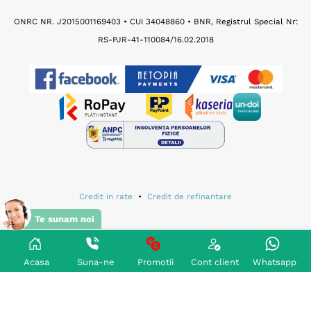
ONRC NR. J2015001169403 • CUI 34048860 • BNR, Registrul Special Nr:
RS-PJR-41-110084/16.02.2018
Credit in rate
•
Credit de refinantare
Te sunam noi
Termeni si conditii de utilizare site
•
Notificare de prelucrare a datelor cu caracter personal
•
Acasa
Suna-ne
Promotii
Cont client
Whatsapp
Politica de confidentialitate
•
Politica de cookies
Modificare consimtamant cookies