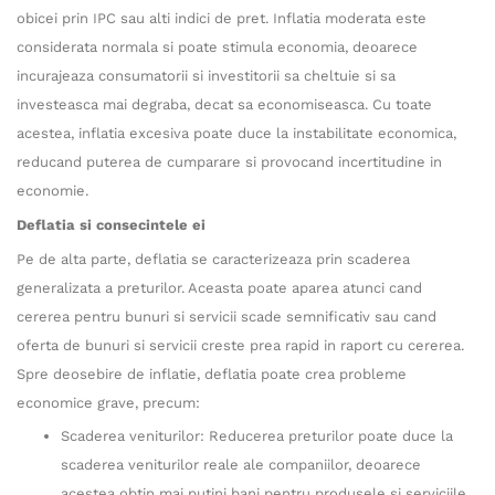
obicei prin IPC sau alti indici de pret. Inflatia moderata este
considerata normala si poate stimula economia, deoarece
incurajeaza consumatorii si investitorii sa cheltuie si sa
investeasca mai degraba, decat sa economiseasca. Cu toate
acestea, inflatia excesiva poate duce la instabilitate economica,
reducand puterea de cumparare si provocand incertitudine in
economie.
Deflatia si consecintele ei
Pe de alta parte, deflatia se caracterizeaza prin scaderea
generalizata a preturilor. Aceasta poate aparea atunci cand
cererea pentru bunuri si servicii scade semnificativ sau cand
oferta de bunuri si servicii creste prea rapid in raport cu cererea.
Spre deosebire de inflatie, deflatia poate crea probleme
economice grave, precum:
Scaderea veniturilor: Reducerea preturilor poate duce la
scaderea veniturilor reale ale companiilor, deoarece
acestea obtin mai putini bani pentru produsele si serviciile