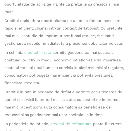
oportunitatile de achizitie inainte ca preturile sa creasca si mai
mult.
Creditul rapid ofera oportunitatea de a obtine fonduri necesare
rapid si eficient, chiar si intr-un context deflationist. Cu preturile
mai mici, costurile de imprumut pot fi mai reduse, facilitand
gestionarea nevoilor imediate, fara presiunea dobanzilor ridicate.
In schimb,
creditul in rate
permite gestionarea mai usoara a
cheltuielilor intr-un mediu economic inflationist. Prin impartirea
costului total al unui bun sau serviciu in plati mai mici si regulate,
consumatorii pot bugeta mai eficient si pot evita presiunea
financiara imediata.
Creditul in rate in perioade de deflatie permite achizitionarea de
bunuri si servicii la preturi mai scazute, cu costuri de imprumut
mai mici. Acest lucru ajuta consumatorii sa beneficieze de
reduceri si sa gestioneze mai usor cheltuielile in timp.
In perioadele de inflatie,
creditul de refinantare
poate fi extrem